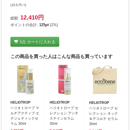
(15.5 円 / l)
12,410円
総額:
ポイントの合計:
125
pt
(1%)
3
点 カートに入れる
この商品を買った人はこんな商品も買っています
HELIOTROP
HELIOTROP
HELIOTROP
ヘリオトロープ マ
ヘリオトロープ セ
ヘリオトロープ セ
ルチアクティブ エ
レクション アンチ
レクション ネック
ナジェティックセ
ステインセラム
＆デコルテ セラム
ラム 30ml
30ml
30ml