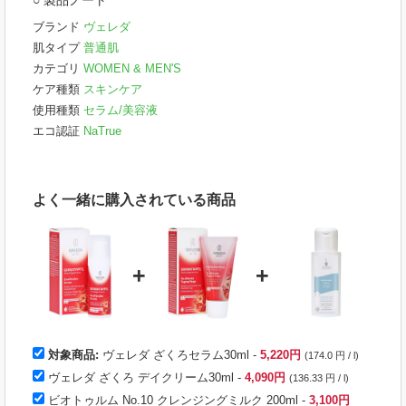
ブランド
ヴェレダ
肌タイプ
普通肌
カテゴリ
WOMEN & MEN'S
ケア種類
スキンケア
使用種類
セラム/美容液
エコ認証
NaTrue
よく一緒に購入されている商品
+
+
対象商品:
ヴェレダ ざくろセラム30ml -
5,220円
(174.0 円 / l)
ヴェレダ ざくろ デイクリーム30ml
-
4,090円
(136.33 円 / l)
ビオトゥルム No.10 クレンジングミルク 200ml
-
3,100円