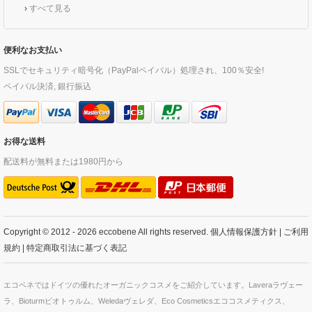
›
すべて見る
便利なお支払い
SSLでセキュリティ暗号化（PayPalペイパル）処理され、100％安全!
ペイパル決済, 銀行振込
お得な送料
配送料が無料または1980円から
Copyright © 2012 - 2026 eccobene All rights reserved.
個人情報保護方針
|
ご利用
規約
|
特定商取引法に基づく表記
エコベネではドイツの優れたオーガニックコスメをご紹介しています。Laveraラヴェー
ラ、Bioturmビオトゥルム、Weledaヴェレダ、Eco Cosmeticsエココスメティクス、