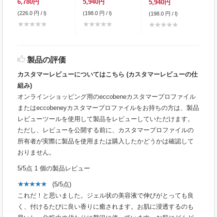
6,780円
5,940円
5,940円
(226.0 円 / l)
(198.0 円 / l)
(198.0 円 / l)
製品の評価
カスタマーレビューについてはこちら (カスタマーレビューの仕
組み)
オンラインショッピング用のeccobeneカスタマープロファイル
またはeccobeneyカスタマープロファイルをお持ちの方は、製品
レビューツールを使用して製品をレビューしていただけます。
ただし、レビューを公開する前に、カスタマープロファイルの
所有者が実際に製品を使用または購入したかどうかは確認して
おりません。
5
/5点
1
個の製品レビュー
(
5
/
5
点)
これだ！と思いました。ジェル状の美容液で伸びがとっても良
く、付けるたびに良い香りに癒されます。お肌に浸透するのも