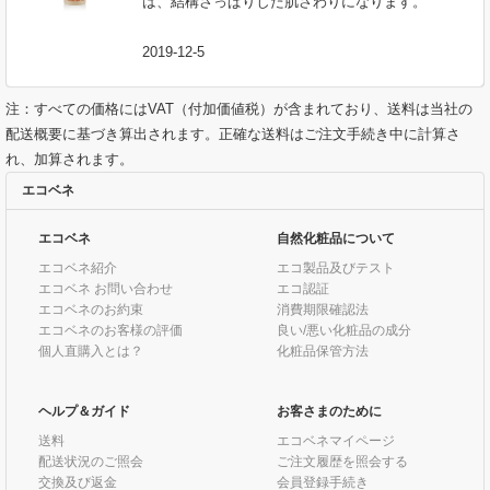
は、結構さっぱりした肌さわりになります。"
2019-12-5
注：すべての価格にはVAT（付加価値税）が含まれており、送料は当社の
配送概要に基づき算出されます。正確な送料はご注文手続き中に計算さ
れ、加算されます。
エコベネ
エコベネ
自然化粧品について
エコベネ紹介
エコ製品及びテスト
エコベネ お問い合わせ
エコ認証
エコベネのお約束
消費期限確認法
エコベネのお客様の評価
良い/悪い化粧品の成分
個人直購入とは？
化粧品保管方法
ヘルプ＆ガイド
お客さまのために
送料
エコベネマイページ
配送状況のご照会
ご注文履歴を照会する
交換及び返金
会員登録手続き