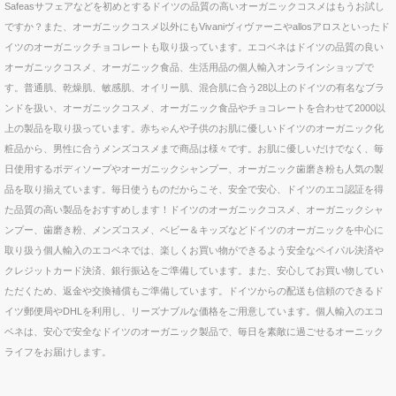
Safeasサフェアなどを初めとするドイツの品質の高いオーガニックコスメはもうお試し
ですか？また、オーガニックコスメ以外にもVivaniヴィヴァーニやallosアロスといったド
イツのオーガニックチョコレートも取り扱っています。エコベネはドイツの品質の良い
オーガニックコスメ、オーガニック食品、生活用品の個人輸入オンラインショップで
す。普通肌、乾燥肌、敏感肌、オイリー肌、混合肌に合う28以上のドイツの有名なブラ
ンドを扱い、オーガニックコスメ、オーガニック食品やチョコレートを合わせて2000以
上の製品を取り扱っています。赤ちゃんや子供のお肌に優しいドイツのオーガニック化
粧品から、男性に合うメンズコスメまで商品は様々です。お肌に優しいだけでなく、毎
日使用するボディソープやオーガニックシャンプー、オーガニック歯磨き粉も人気の製
品を取り揃えています。毎日使うものだからこそ、安全で安心、ドイツのエコ認証を得
た品質の高い製品をおすすめします！ドイツのオーガニックコスメ、オーガニックシャ
ンプー、歯磨き粉、メンズコスメ、ベビー＆キッズなどドイツのオーガニックを中心に
取り扱う個人輸入のエコベネでは、楽しくお買い物ができるよう安全なペイパル決済や
クレジットカード決済、銀行振込をご準備しています。また、安心してお買い物してい
ただくため、返金や交換補償もご準備しています。ドイツからの配送も信頼のできるド
イツ郵便局やDHLを利用し、リーズナブルな価格をご用意しています。個人輸入のエコ
ベネは、安心で安全なドイツのオーガニック製品で、毎日を素敵に過ごせるオーニック
ライフをお届けします。