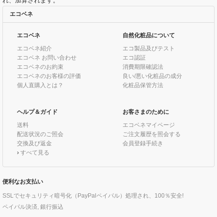
れ、加算されます。
エコベネ
エコベネ
自然化粧品について
エコベネ紹介
エコ製品及びテスト
エコベネ お問い合わせ
エコ認証
エコベネのお約束
消費期限確認法
エコベネのお客様の評価
良い/悪い化粧品の成分
個人直購入とは？
化粧品保管方法
ヘルプ＆ガイド
お客さまのために
送料
エコベネマイページ
配送状況のご照会
ご注文履歴を照会する
交換及び返金
会員登録手続き
›
すべて見る
便利なお支払い
SSLでセキュリティ暗号化（PayPalペイパル）処理され、100％安全!
ペイパル決済, 銀行振込