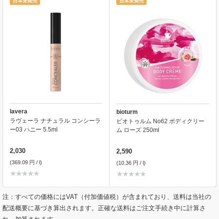
日本未発売
日本未発売
lavera
bioturm
ラヴェーラ ナチュラル コンシーラ
ビオトゥルム No62 ボディクリー
ー03 ハニー 5.5ml
ム ローズ 250ml
2,030
2,590
(369.09 円 / l)
(10.36 円 / l)
注：すべての価格にはVAT（付加価値税）が含まれており、送料は当社の
配送概要に基づき算出されます。正確な送料はご注文手続き中に計算さ