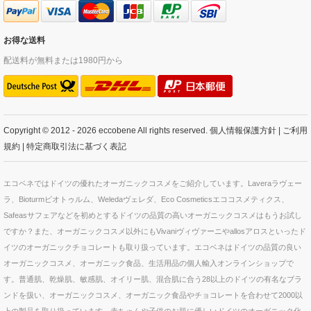
お得な送料
配送料が無料または1980円から
Copyright © 2012 - 2026 eccobene All rights reserved.
個人情報保護方針
|
ご利用
規約
|
特定商取引法に基づく表記
エコベネではドイツの優れたオーガニックコスメをご紹介しています。Laveraラヴェー
ラ、Bioturmビオトゥルム、Weledaヴェレダ、Eco Cosmeticsエココスメティクス、
Safeasサフェアなどを初めとするドイツの品質の高いオーガニックコスメはもうお試し
ですか？また、オーガニックコスメ以外にもVivaniヴィヴァーニやallosアロスといったド
イツのオーガニックチョコレートも取り扱っています。エコベネはドイツの品質の良い
オーガニックコスメ、オーガニック食品、生活用品の個人輸入オンラインショップで
す。普通肌、乾燥肌、敏感肌、オイリー肌、混合肌に合う28以上のドイツの有名なブラ
ンドを扱い、オーガニックコスメ、オーガニック食品やチョコレートを合わせて2000以