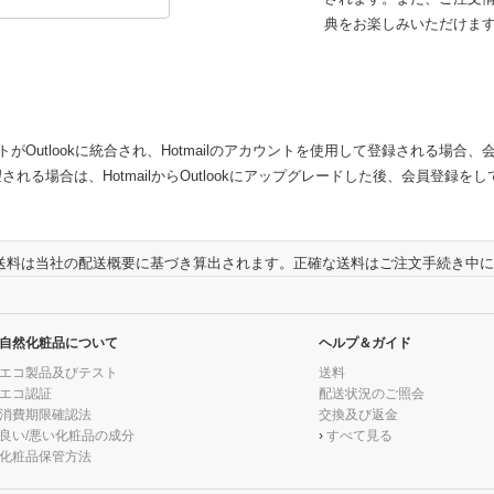
典をお楽しみいただけま
Outlookに統合され、Hotmailのアカウントを使用して登録される場
望される場合は、HotmailからOutlookにアップグレードした後、会員登
、送料は当社の配送概要に基づき算出されます。正確な送料はご注文手続き中
自然化粧品について
ヘルプ＆ガイド
エコ製品及びテスト
送料
エコ認証
配送状況のご照会
消費期限確認法
交換及び返金
良い/悪い化粧品の成分
›
すべて見る
化粧品保管方法