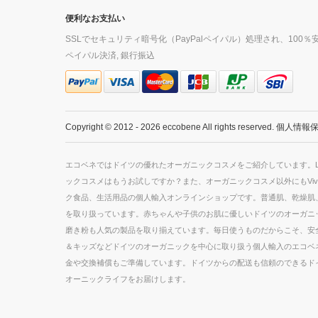
便利なお支払い
SSLでセキュリティ暗号化（PayPalペイパル）処理され、100％安
ペイパル決済, 銀行振込
Copyright © 2012 - 2026 eccobene All rights reserved.
個人情報
エコベネではドイツの優れたオーガニックコスメをご紹介しています。Lavera
ックコスメはもうお試しですか？また、オーガニックコスメ以外にもViv
ク食品、生活用品の個人輸入オンラインショップです。普通肌、乾燥肌、
を取り扱っています。赤ちゃんや子供のお肌に優しいドイツのオーガニ
磨き粉も人気の製品を取り揃えています。毎日使うものだからこそ、安
＆キッズなどドイツのオーガニックを中心に取り扱う個人輸入のエコベ
金や交換補償もご準備しています。ドイツからの配送も信頼のできるド
オーニックライフをお届けします。