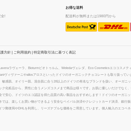
お得な送料
全!
配送料が無料または1980円から
保護方針
|
ご利用規約
|
特定商取引法に基づく表記
ラヴェーラ、Bioturmビオトゥルム、Weledaヴェレダ、Eco Cosmeticsエココ
aniヴィヴァーニやallosアロスといったドイツのオーガニックチョコレートも取り扱っ
敏感肌、オイリー肌、混合肌に合う28以上のドイツの有名なブランドを扱い、オーガニッ
ック化粧品から、男性に合うメンズコスメまで商品は様々です。お肌に優しいだけでなく、
全で安心、ドイツのエコ認証を得た品質の高い製品をおすすめします！ドイツのオーガニッ
ネでは、楽しくお買い物ができるよう安全なペイパル決済やクレジットカード決済、銀行振
イツ郵便局やDHLを利用し、リーズナブルな価格をご用意しています。個人輸入のエコベ