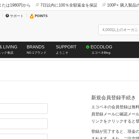
たは1980円から
7日以内に100％全額返金を保証
100P+ 購入製
サポート
POINTS
& LIVING
BRANDS
SUPPORT
ECCOLOG
ニック食品
NO.1ブランド
ようこそ
エコベネBlog
新規会員登録手続き
エコベネの会員登録は無
員登録メールに確認メー
リンクをクリックすると
登録が完了すると、現金
されます。また、ご注文