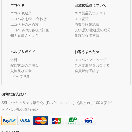
エコベネ
自然化粧品について
エコベネ紹介
エコ製品及びテスト
エコベネ お問い合わせ
エコ認証
エコベネのお約束
消費期限確認法
エコベネのお客様の評価
良い/悪い化粧品の成分
個人直購入とは？
化粧品保管方法
ヘルプ＆ガイド
お客さまのために
送料
エコベネマイページ
配送状況のご照会
ご注文履歴を照会する
交換及び返金
会員登録手続き
›
すべて見る
便利なお支払い
SSLでセキュリティ暗号化（PayPalペイパル）処理され、100％安全!
ペイパル決済, 銀行振込