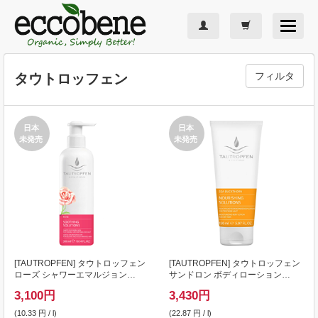
Toggle
navigat
フィルタ
タウトロッフェン
日本
日本
未発売
未発売
[
TAUTROPFEN
] タウトロッフェン
[
TAUTROPFEN
] タウトロッフェン
ローズ シャワーエマルジョン
サンドロン ボディローション
300ml
150ml
3,100
円
3,430
円
(10.33 円 / l)
(22.87 円 / l)