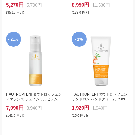
リング 150ml
ョン乳液 50ml
5,270
円
8,950
円
5,700円
11,530円
(35.13 円 / l)
(179.0 円 / l)
- 21%
- 1%
[
TAUTROPFEN
] タウトロッフェン
[
TAUTROPFEN
] タウトロッフェン
アマランス フェイシャルセラム
サンドロン ハンドクリーム 75ml
50ml
7,090
円
1,920
円
8,940円
1,940円
(141.8 円 / l)
(25.6 円 / l)