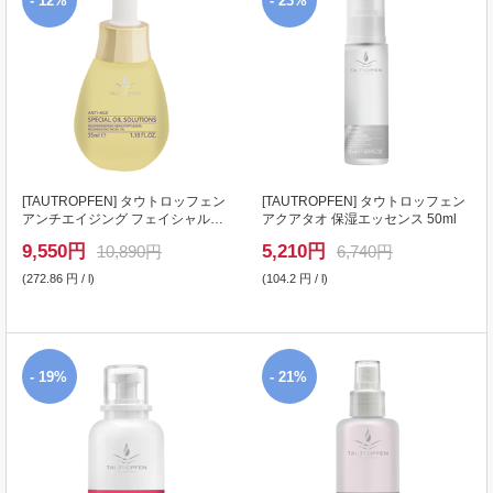
- 12%
- 23%
[
TAUTROPFEN
] タウトロッフェン
[
TAUTROPFEN
] タウトロッフェン
アンチエイジング フェイシャルオ
アクアタオ 保湿エッセンス 50ml
イル 35ml
9,550
円
5,210
円
10,890円
6,740円
(272.86 円 / l)
(104.2 円 / l)
- 19%
- 21%