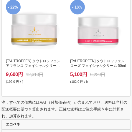
- 22%
- 18%
[
TAUTROPFEN
] タウトロッフェン
[
TAUTROPFEN
] タウトロッフェン
アマランス フェイシャルクリーム
ローズ フェイシャルクリーム 50ml
50ml
9,600
円
5,100
円
12,310円
6,220円
(192.0 円 / l)
(102.0 円 / l)
注：すべての価格にはVAT（付加価値税）が含まれており、送料は当社の
配送概要に基づき算出されます。正確な送料はご注文手続き中に計算さ
れ、加算されます。
エコベネ