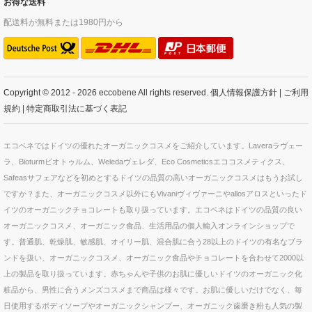
お得な送料
配送料が無料または1980円から
Copyright © 2012 - 2026 eccobene All rights reserved.
個人情報保護方針
|
ご利用
規約
|
特定商取引法に基づく表記
エコベネではドイツの優れたオーガニックコスメをご紹介しています。Laveraラヴェー
ラ、Bioturmビオトゥルム、Weledaヴェレダ、Eco Cosmeticsエココスメティクス、
Safeasサフェアなどを初めとするドイツの品質の高いオーガニックコスメはもうお試し
ですか？また、オーガニックコスメ以外にもVivaniヴィヴァーニやallosアロスといったド
イツのオーガニックチョコレートも取り扱っています。エコベネはドイツの品質の良い
オーガニックコスメ、オーガニック食品、生活用品の個人輸入オンラインショップで
す。普通肌、乾燥肌、敏感肌、オイリー肌、混合肌に合う28以上のドイツの有名なブラ
ンドを扱い、オーガニックコスメ、オーガニック食品やチョコレートを合わせて2000以
上の製品を取り扱っています。赤ちゃんや子供のお肌に優しいドイツのオーガニック化
粧品から、男性に合うメンズコスメまで商品は様々です。お肌に優しいだけでなく、毎
日使用するボディソープやオーガニックシャンプー、オーガニック歯磨き粉も人気の製