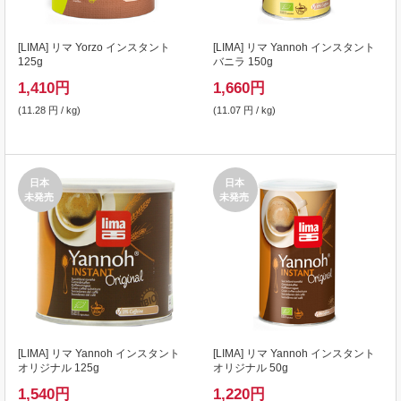
[
LIMA
] リマ Yorzo インスタント
[
LIMA
] リマ Yannoh インスタント
125g
バニラ 150g
1,410
円
1,660
円
(11.28 円 / kg)
(11.07 円 / kg)
日本
日本
未発売
未発売
[
LIMA
] リマ Yannoh インスタント
[
LIMA
] リマ Yannoh インスタント
オリジナル 125g
オリジナル 50g
1,540
円
1,220
円