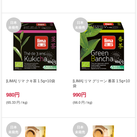
日本
日本
未発売
未発売
[
LIMA
] リマ クキ茶 1.5g×10袋
[
LIMA
] リマ グリーン 番茶 1.5g×10
袋
980
円
990
円
(65.33 円 / kg)
(66.0 円 / kg)
日本
日本
未発売
未発売