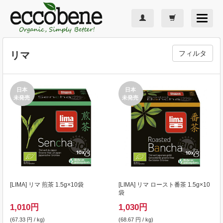
Toggle
navigat
フィルタ
リマ
日本
日本
未発売
未発売
[
LIMA
] リマ 煎茶 1.5g×10袋
[
LIMA
] リマ ロースト番茶 1.5g×10
袋
1,010
円
1,030
円
(67.33 円 / kg)
(68.67 円 / kg)