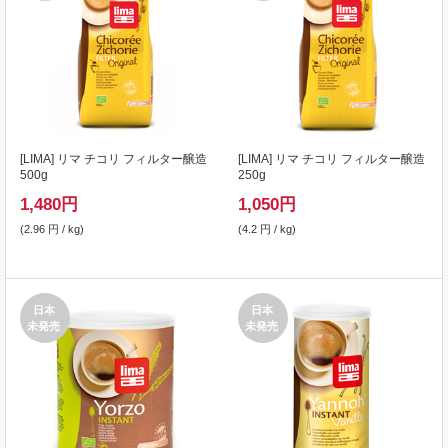
[
LIMA
] リマ チコリ フィルター醸造
[
LIMA
] リマ チコリ フィルター醸造
500g
250g
1,480
円
1,050
円
(2.96 円 / kg)
(4.2 円 / kg)
日本
日本
未発売
未発売