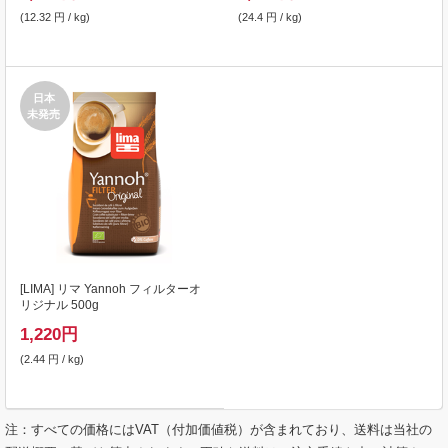
(12.32 円 / kg)
(24.4 円 / kg)
日本
未発売
[
LIMA
] リマ Yannoh フィルターオ
リジナル 500g
1,220
円
(2.44 円 / kg)
注：すべての価格にはVAT（付加価値税）が含まれており、送料は当社の