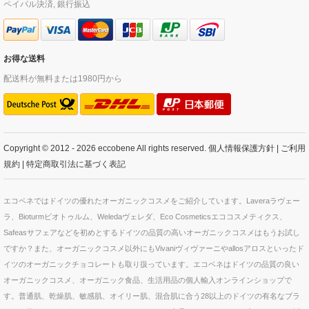
ペイパル決済, 銀行振込
お得な送料
配送料が無料または1980円から
Copyright © 2012 - 2026 eccobene All rights reserved.
個人情報保護方針
|
ご利用
規約
|
特定商取引法に基づく表記
エコベネではドイツの優れたオーガニックコスメをご紹介しています。Laveraラヴェー
ラ、Bioturmビオトゥルム、Weledaヴェレダ、Eco Cosmeticsエココスメティクス、
Safeasサフェアなどを初めとするドイツの品質の高いオーガニックコスメはもうお試し
ですか？また、オーガニックコスメ以外にもVivaniヴィヴァーニやallosアロスといったド
イツのオーガニックチョコレートも取り扱っています。エコベネはドイツの品質の良い
オーガニックコスメ、オーガニック食品、生活用品の個人輸入オンラインショップで
す。普通肌、乾燥肌、敏感肌、オイリー肌、混合肌に合う28以上のドイツの有名なブラ