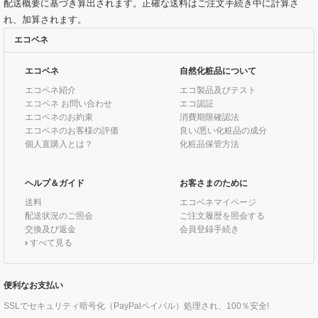
配送概要に基づき算出されます。正確な送料はご注文手続き中に計算さ
れ、加算されます。
エコベネ
エコベネ
自然化粧品について
エコベネ紹介
エコ製品及びテスト
エコベネ お問い合わせ
エコ認証
エコベネのお約束
消費期限確認法
エコベネのお客様の評価
良い/悪い化粧品の成分
個人直購入とは？
化粧品保管方法
ヘルプ＆ガイド
お客さまのために
送料
エコベネマイページ
配送状況のご照会
ご注文履歴を照会する
交換及び返金
会員登録手続き
›
すべて見る
便利なお支払い
SSLでセキュリティ暗号化（PayPalペイパル）処理され、100％安全!