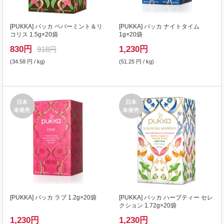
[
PUKKA
] パッカ ペパーミント＆リ
[
PUKKA
] パッカ ナイトタイム
コリス 1.5g×20袋
1g×20袋
830
円
1,230
円
918円
(34.58 円 / kg)
(51.25 円 / kg)
日本
日本
未発売
未発売
[
PUKKA
] パッカ ラブ 1.2g×20袋
[
PUKKA
] パッカ ハーブティー セレ
クション 1.72g×20袋
1,230
円
1,230
円