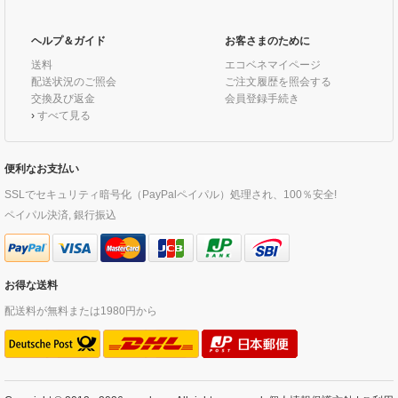
ヘルプ＆ガイド
お客さまのために
送料
エコベネマイページ
配送状況のご照会
ご注文履歴を照会する
交換及び返金
会員登録手続き
›
すべて見る
便利なお支払い
SSLでセキュリティ暗号化（PayPalペイパル）処理され、100％安全!
ペイパル決済, 銀行振込
お得な送料
配送料が無料または1980円から