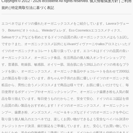
Copyright © 2012 - 2026 eccobene All rights reserved.
個人情報保護方針
|
ご利用
規約
|
特定商取引法に基づく表記
エコベネではドイツの優れたオーガニックコスメをご紹介しています。Laveraラヴェー
ラ、Bioturmビオトゥルム、Weledaヴェレダ、Eco Cosmeticsエココスメティクス、
Safeasサフェアなどを初めとするドイツの品質の高いオーガニックコスメはもうお試し
ですか？また、オーガニックコスメ以外にもVivaniヴィヴァーニやallosアロスといったド
イツのオーガニックチョコレートも取り扱っています。エコベネはドイツの品質の良い
オーガニックコスメ、オーガニック食品、生活用品の個人輸入オンラインショップで
す。普通肌、乾燥肌、敏感肌、オイリー肌、混合肌に合う28以上のドイツの有名なブラ
ンドを扱い、オーガニックコスメ、オーガニック食品やチョコレートを合わせて2000以
上の製品を取り扱っています。赤ちゃんや子供のお肌に優しいドイツのオーガニック化
粧品から、男性に合うメンズコスメまで商品は様々です。お肌に優しいだけでなく、毎
日使用するボディソープやオーガニックシャンプー、オーガニック歯磨き粉も人気の製
品を取り揃えています。毎日使うものだからこそ、安全で安心、ドイツのエコ認証を得
た品質の高い製品をおすすめします！ドイツのオーガニックコスメ、オーガニックシャ
ンプー、歯磨き粉、メンズコスメ、ベビー＆キッズなどドイツのオーガニックを中心に
取り扱う個人輸入のエコベネでは、楽しくお買い物ができるよう安全なペイパル決済や
クレジットカード決済、銀行振込をご準備しています。また、安心してお買い物してい
ただくため、返金や交換補償もご準備しています。ドイツからの配送も信頼のできるド