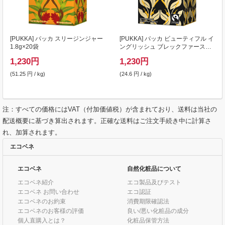
[
PUKKA
] パッカ スリージンジャー
[
PUKKA
] パッカ ビューティフル イ
1.8g×20袋
ングリッシュ ブレックファースト
2.5g×20袋
1,230
円
1,230
円
(51.25 円 / kg)
(24.6 円 / kg)
注：すべての価格にはVAT（付加価値税）が含まれており、送料は当社の
配送概要に基づき算出されます。正確な送料はご注文手続き中に計算さ
れ、加算されます。
エコベネ
エコベネ
自然化粧品について
エコベネ紹介
エコ製品及びテスト
エコベネ お問い合わせ
エコ認証
エコベネのお約束
消費期限確認法
エコベネのお客様の評価
良い/悪い化粧品の成分
個人直購入とは？
化粧品保管方法