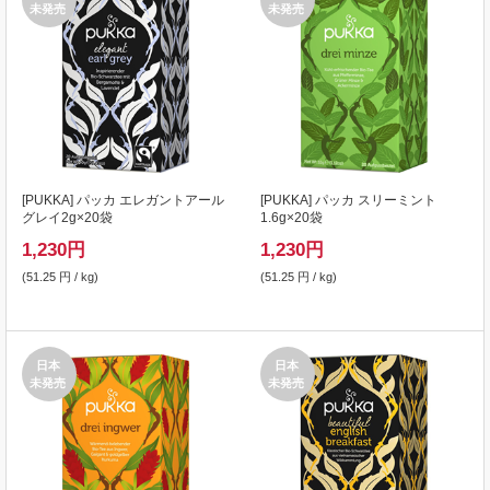
未発売
未発売
[
PUKKA
] パッカ エレガントアール
[
PUKKA
] パッカ スリーミント
グレイ2g×20袋
1.6g×20袋
1,230
円
1,230
円
(51.25 円 / kg)
(51.25 円 / kg)
日本
日本
未発売
未発売