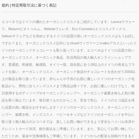
規約
|
特定商取引法に基づく表記
エコベネではドイツの優れたオーガニックコスメをご紹介しています。Laveraラヴェー
ラ、Bioturmビオトゥルム、Weledaヴェレダ、Eco Cosmeticsエココスメティクス、
Safeasサフェアなどを初めとするドイツの品質の高いオーガニックコスメはもうお試し
ですか？また、オーガニックコスメ以外にもVivaniヴィヴァーニやallosアロスといったド
イツのオーガニックチョコレートも取り扱っています。エコベネはドイツの品質の良い
オーガニックコスメ、オーガニック食品、生活用品の個人輸入オンラインショップで
す。普通肌、乾燥肌、敏感肌、オイリー肌、混合肌に合う28以上のドイツの有名なブラ
ンドを扱い、オーガニックコスメ、オーガニック食品やチョコレートを合わせて2000以
上の製品を取り扱っています。赤ちゃんや子供のお肌に優しいドイツのオーガニック化
粧品から、男性に合うメンズコスメまで商品は様々です。お肌に優しいだけでなく、毎
日使用するボディソープやオーガニックシャンプー、オーガニック歯磨き粉も人気の製
品を取り揃えています。毎日使うものだからこそ、安全で安心、ドイツのエコ認証を得
た品質の高い製品をおすすめします！ドイツのオーガニックコスメ、オーガニックシャ
ンプー、歯磨き粉、メンズコスメ、ベビー＆キッズなどドイツのオーガニックを中心に
取り扱う個人輸入のエコベネでは、楽しくお買い物ができるよう安全なペイパル決済や
クレジットカード決済、銀行振込をご準備しています。また、安心してお買い物してい
ただくため、返金や交換補償もご準備しています。ドイツからの配送も信頼のできるド