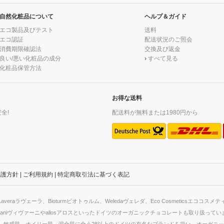
自然化粧品について
ヘルプ＆ガイド
エコ製品及びテスト
送料
エコ認証
配送状況のご照会
消費期限確認法
交換及び返金
良い/悪い化粧品の成分
›
すべて見る
化粧品保管方法
お得な送料
全!
配送料が無料または1980円から
保護方針
|
ご利用規約
|
特定商取引法に基づく表記
ラヴェーラ、Bioturmビオトゥルム、Weledaヴェレダ、Eco Cosmeticsエココ
aniヴィヴァーニやallosアロスといったドイツのオーガニックチョコレートも取り扱っ
敏感肌、オイリー肌、混合肌に合う28以上のドイツの有名なブランドを扱い、オーガニッ