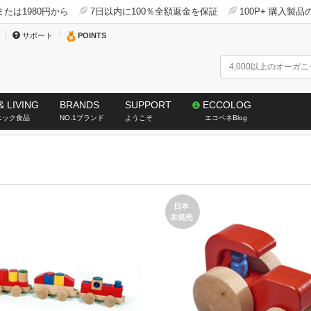
たは1980円から
7日以内に100％全額返金を保証
100P+ 購入製
サポート
POINTS
& LIVING
BRANDS
SUPPORT
ECCOLOG
ニック食品
NO.1ブランド
ようこそ
エコベネBlog
日本
未発売