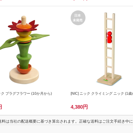
日本
未発売
ニック プラグフラワー (10か月から)
[
NIC
] ニック クライミング ニック (1歳
円
4,380
円
、送料は当社の配送概要に基づき算出されます。正確な送料はご注文手続き中