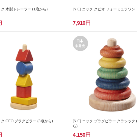
ック 木製トレーラー (1歳から)
[
NIC
] ニック クビオ フォーミュラワン
円
7,910
円
日本
未発売
ック GEO プラグピラー (3歳から)
[
NIC
] ニック プラグピラー クラシック 
ら)
円
4,150
円