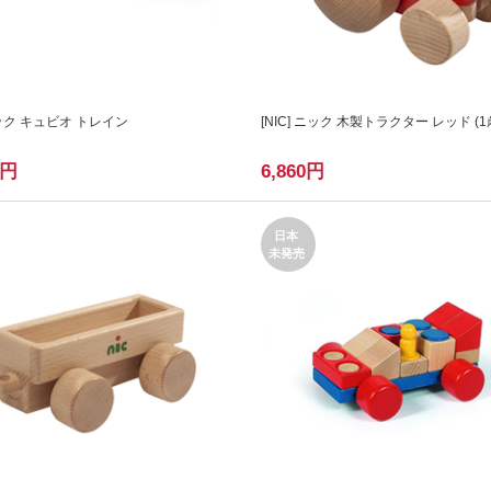
ニック キュビオ トレイン
[
NIC
] ニック 木製トラクター レッド (1
円
6,860
円
日本
未発売