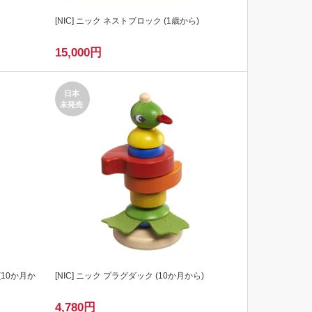
[
NIC
] ニック ネストブロック (1歳から)
15,000
円
日本
未発売
(10か月か
[
NIC
] ニック プラグダック (10か月から)
4,780
円