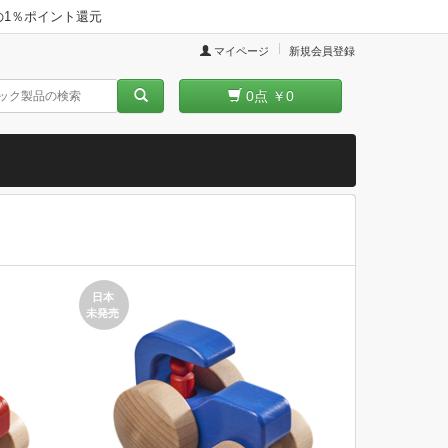
品の1％ポイント還元
マイページ
新規会員登録
0
点
￥0
日本
未発売