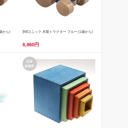
歳から)
[
NIC
] ニック 木製トラクター ブルー (1歳から)
6,860
円
日本
未発売