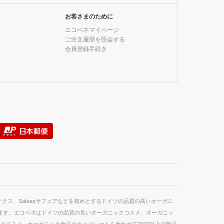
お客さまのために
エコベネマイページ
ご注文履歴を照会する
会員登録手続き
スメティクス、Safeasサフェアなどを初めとするドイツの品質の高いオーガニ
ています。エコベネはドイツの品質の良いオーガニックコスメ、オーガニッ
クコスメ、オーガニック食品やチョコレートを合わせて2000以上の製品