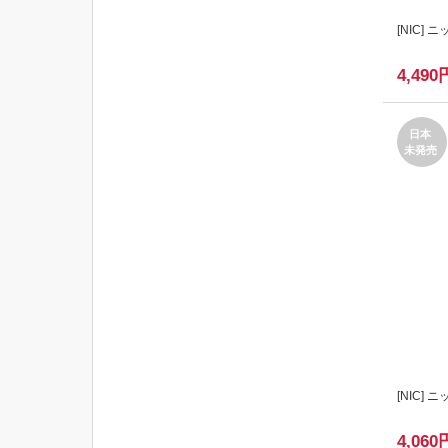
[
NIC
] ニ
4,490
日本
未発売
[
NIC
] ニ
4,060