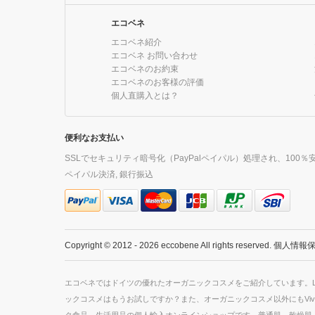
エコベネ
エコベネ紹介
エコベネ お問い合わせ
エコベネのお約束
エコベネのお客様の評価
個人直購入とは？
便利なお支払い
SSLでセキュリティ暗号化（PayPalペイパル）処理され、100％安
ペイパル決済, 銀行振込
Copyright © 2012 - 2026 eccobene All rights reserved.
個人情報
エコベネではドイツの優れたオーガニックコスメをご紹介しています。Lavera
ックコスメはもうお試しですか？また、オーガニックコスメ以外にもViv
ク食品、生活用品の個人輸入オンラインショップです。普通肌、乾燥肌、