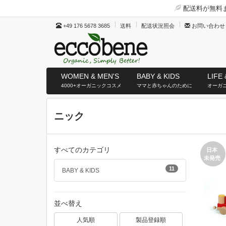
配送料が無料ま
+49 176 5678 3685
送料
配送状況照会
お問い合わせ
WOMEN & MEN'S
BABY & KIDS
LIFE 
4000+オーガニックコスメ
ママと赤ちゃんのために
オーガ
ニック
すべてのカテゴリ
日本
未発売
11
BABY & KIDS
並べ替え
人気順
製品登録順