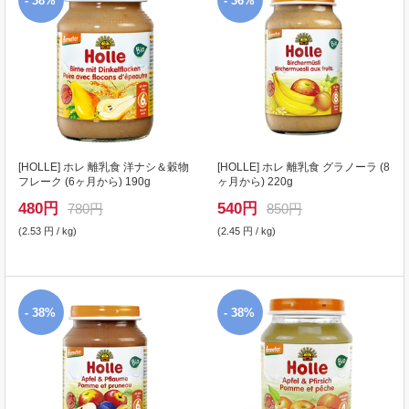
- 38%
- 36%
[
HOLLE
] ホレ 離乳食 洋ナシ＆穀物
[
HOLLE
] ホレ 離乳食 グラノーラ (8
フレーク (6ヶ月から) 190g
ヶ月から) 220g
480
円
540
円
780円
850円
(2.53 円 / kg)
(2.45 円 / kg)
- 38%
- 38%