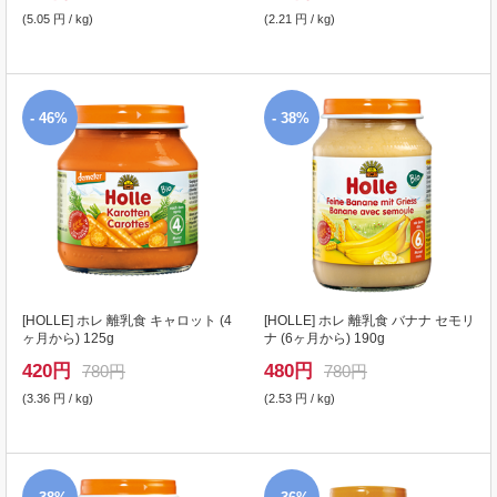
(5.05 円 / kg)
(2.21 円 / kg)
- 46%
- 38%
[
HOLLE
] ホレ 離乳食 キャロット (4
[
HOLLE
] ホレ 離乳食 バナナ セモリ
ヶ月から) 125g
ナ (6ヶ月から) 190g
420
円
480
円
780円
780円
(3.36 円 / kg)
(2.53 円 / kg)