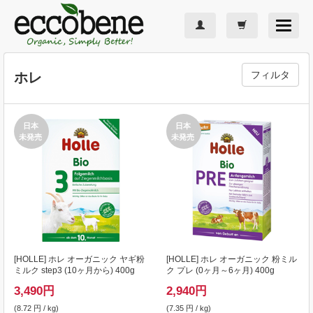
Toggle
navigat
フィルタ
ホレ
日本
日本
未発売
未発売
[
HOLLE
] ホレ オーガニック ヤギ粉
[
HOLLE
] ホレ オーガニック 粉ミル
ミルク step3 (10ヶ月から) 400g
ク プレ (0ヶ月～6ヶ月) 400g
3,490
円
2,940
円
(8.72 円 / kg)
(7.35 円 / kg)