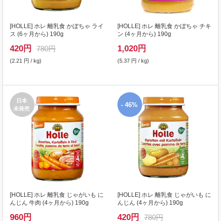
[
HOLLE
] ホレ 離乳食 かぼちゃ ライ
[
HOLLE
] ホレ 離乳食 かぼちゃ チキ
ス (6ヶ月から) 190g
ン (4ヶ月から) 190g
420
円
1,020
円
780円
(2.21 円 / kg)
(5.37 円 / kg)
日本
- 46%
未発売
[
HOLLE
] ホレ 離乳食 じゃがいも に
[
HOLLE
] ホレ 離乳食 じゃがいも に
んじん 牛肉 (4ヶ月から) 190g
んじん (4ヶ月から) 190g
960
円
420
円
780円