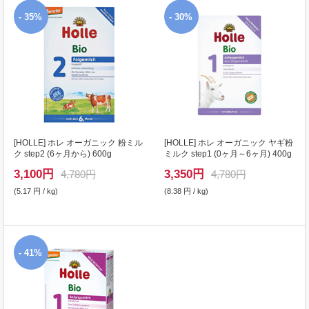
- 35%
- 30%
[
HOLLE
] ホレ オーガニック 粉ミル
[
HOLLE
] ホレ オーガニック ヤギ粉
ク step2 (6ヶ月から) 600g
ミルク step1 (0ヶ月～6ヶ月) 400g
3,100
円
3,350
円
4,780円
4,780円
(5.17 円 / kg)
(8.38 円 / kg)
- 41%