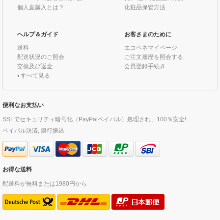
個人直購入とは？
化粧品保管方法
ヘルプ＆ガイド
お客さまのために
送料
エコベネマイページ
配送状況のご照会
ご注文履歴を照会する
交換及び返金
会員登録手続き
›
すべて見る
便利なお支払い
SSLでセキュリティ暗号化（PayPalペイパル）処理され、100％安全!
ペイパル決済, 銀行振込
お得な送料
配送料が無料または1980円から