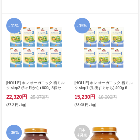
- 11%
- 15%
[
HOLLE
] ホレ オーガニック 粉ミル
[
HOLLE
] ホレ オーガニック 粉ミル
ク step2 (6ヶ月から) 600g 8個セッ
ク step1 (生後すぐから) 400g 6個
ト
セット
22,320
円
15,230
円
25,070円
18,000円
(37.2 円 / kg)
(38.08 円 / kg)
日本
- 36%
未発売