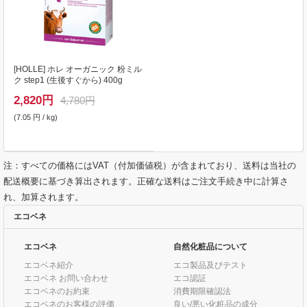
[
HOLLE
] ホレ オーガニック 粉ミル
ク step1 (生後すぐから) 400g
2,820
円
4,780円
(7.05 円 / kg)
注：すべての価格にはVAT（付加価値税）が含まれており、送料は当社の
配送概要に基づき算出されます。正確な送料はご注文手続き中に計算さ
れ、加算されます。
エコベネ
エコベネ
自然化粧品について
エコベネ紹介
エコ製品及びテスト
エコベネ お問い合わせ
エコ認証
エコベネのお約束
消費期限確認法
エコベネのお客様の評価
良い/悪い化粧品の成分