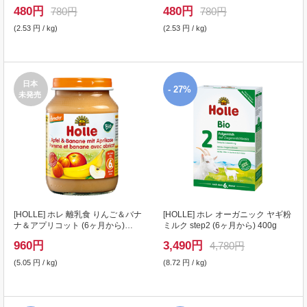
480
円
480
円
780円
780円
(2.53 円 / kg)
(2.53 円 / kg)
日本
- 27%
未発売
[
HOLLE
] ホレ 離乳食 りんご＆バナ
[
HOLLE
] ホレ オーガニック ヤギ粉
ナ＆アプリコット (6ヶ月から)
ミルク step2 (6ヶ月から) 400g
190g
960
円
3,490
円
4,780円
(5.05 円 / kg)
(8.72 円 / kg)