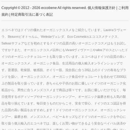
Copyright © 2012 - 2026 eccobene All rights reserved.
個人情報保護方針
|
ご利用
規約
|
特定商取引法に基づく表記
エコベネではドイツの優れたオーガニックコスメをご紹介しています。Laveraラヴェー
ラ、Bioturmビオトゥルム、Weledaヴェレダ、Eco Cosmeticsエココスメティクス、
Safeasサフェアなどを初めとするドイツの品質の高いオーガニックコスメはもうお試し
ですか？また、オーガニックコスメ以外にもVivaniヴィヴァーニやallosアロスといったド
イツのオーガニックチョコレートも取り扱っています。エコベネはドイツの品質の良い
オーガニックコスメ、オーガニック食品、生活用品の個人輸入オンラインショップで
す。普通肌、乾燥肌、敏感肌、オイリー肌、混合肌に合う28以上のドイツの有名なブラ
ンドを扱い、オーガニックコスメ、オーガニック食品やチョコレートを合わせて2000以
上の製品を取り扱っています。赤ちゃんや子供のお肌に優しいドイツのオーガニック化
粧品から、男性に合うメンズコスメまで商品は様々です。お肌に優しいだけでなく、毎
日使用するボディソープやオーガニックシャンプー、オーガニック歯磨き粉も人気の製
品を取り揃えています。毎日使うものだからこそ、安全で安心、ドイツのエコ認証を得
た品質の高い製品をおすすめします！ドイツのオーガニックコスメ、オーガニックシャ
ンプー、歯磨き粉、メンズコスメ、ベビー＆キッズなどドイツのオーガニックを中心に
取り扱う個人輸入のエコベネでは、楽しくお買い物ができるよう安全なペイパル決済や