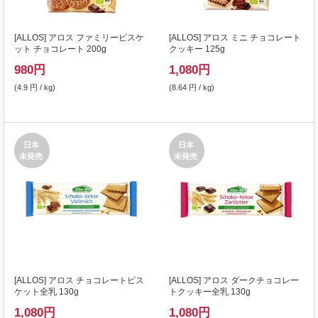
[
ALLOS
] アロス ファミリービスケ
[
ALLOS
] アロス ミニ チョコレート
ット チョコレート 200g
クッキー 125g
980
円
1,080
円
(4.9 円 / kg)
(8.64 円 / kg)
日本
日本
未発売
未発売
[
ALLOS
] アロス チョコレートビス
[
ALLOS
] アロス ダークチョコレー
ケット全乳 130g
トクッキー全乳 130g
1,080
円
1,080
円