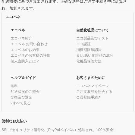
配送概要に基づき算出されます。正確な送料はご注文手続き中に計算さ
れ、加算されます。
エコベネ
エコベネ
自然化粧品について
エコベネ紹介
エコ製品及びテスト
エコベネ お問い合わせ
エコ認証
エコベネのお約束
消費期限確認法
エコベネのお客様の評価
良い/悪い化粧品の成分
個人直購入とは？
化粧品保管方法
ヘルプ＆ガイド
お客さまのために
送料
エコベネマイページ
配送状況のご照会
ご注文履歴を照会する
交換及び返金
会員登録手続き
›
すべて見る
便利なお支払い
SSLでセキュリティ暗号化（PayPalペイパル）処理され、100％安全!