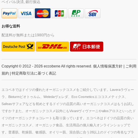
ペイパル決済, 銀行振込
お得な送料
配送料が無料または1980円から
Copyright © 2012 - 2026 eccobene All rights reserved.
個人情報保護方針
|
ご利用
規約
|
特定商取引法に基づく表記
エコベネではドイツの優れたオーガニックコスメをご紹介しています。Laveraラヴェー
ラ、Bioturmビオトゥルム、Weledaヴェレダ、Eco Cosmeticsエココスメティクス、
Safeasサフェアなどを初めとするドイツの品質の高いオーガニックコスメはもうお試し
ですか？また、オーガニックコスメ以外にもVivaniヴィヴァーニやallosアロスといったド
イツのオーガニックチョコレートも取り扱っています。エコベネはドイツの品質の良い
オーガニックコスメ、オーガニック食品、生活用品の個人輸入オンラインショップで
す。普通肌、乾燥肌、敏感肌、オイリー肌、混合肌に合う28以上のドイツの有名なブラ