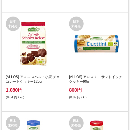
日本
日本
未発売
未発売
[
ALLOS
] アロス スペルト小麦 チョ
[
ALLOS
] アロス ミニサンドイッチ
コレートクッキー125g
クッキー90g
1,080
円
800
円
(8.64 円 / kg)
(8.89 円 / kg)
日本
日本
未発売
未発売