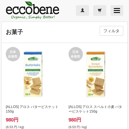
Toggle
navigat
フィルタ
お菓子
日本
日本
未発売
未発売
[
ALLOS
] アロス バタービスケット
[
ALLOS
] アロス スペルト小麦 バタ
150g
ービスケット150g
980
円
980
円
(6.53 円 / kg)
(6.53 円 / kg)