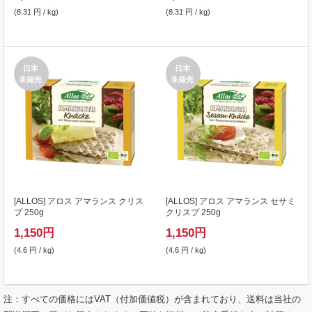
(8.31 円 / kg)
(8.31 円 / kg)
日本
日本
未発売
未発売
[
ALLOS
] アロス アマランス クリス
[
ALLOS
] アロス アマランス セサミ
プ 250g
クリスプ 250g
1,150
円
1,150
円
(4.6 円 / kg)
(4.6 円 / kg)
注：すべての価格にはVAT（付加価値税）が含まれており、送料は当社の