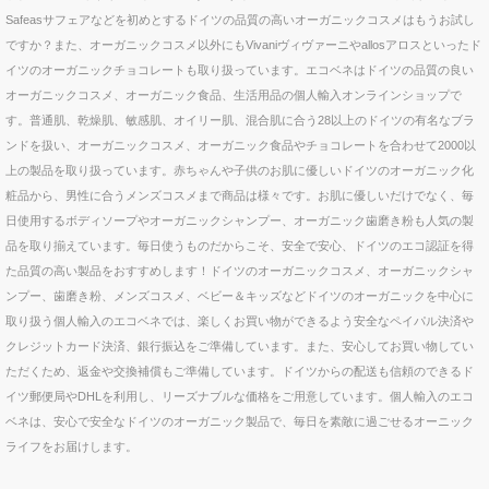
Safeasサフェアなどを初めとするドイツの品質の高いオーガニックコスメはもうお試し
ですか？また、オーガニックコスメ以外にもVivaniヴィヴァーニやallosアロスといったド
イツのオーガニックチョコレートも取り扱っています。エコベネはドイツの品質の良い
オーガニックコスメ、オーガニック食品、生活用品の個人輸入オンラインショップで
す。普通肌、乾燥肌、敏感肌、オイリー肌、混合肌に合う28以上のドイツの有名なブラ
ンドを扱い、オーガニックコスメ、オーガニック食品やチョコレートを合わせて2000以
上の製品を取り扱っています。赤ちゃんや子供のお肌に優しいドイツのオーガニック化
粧品から、男性に合うメンズコスメまで商品は様々です。お肌に優しいだけでなく、毎
日使用するボディソープやオーガニックシャンプー、オーガニック歯磨き粉も人気の製
品を取り揃えています。毎日使うものだからこそ、安全で安心、ドイツのエコ認証を得
た品質の高い製品をおすすめします！ドイツのオーガニックコスメ、オーガニックシャ
ンプー、歯磨き粉、メンズコスメ、ベビー＆キッズなどドイツのオーガニックを中心に
取り扱う個人輸入のエコベネでは、楽しくお買い物ができるよう安全なペイパル決済や
クレジットカード決済、銀行振込をご準備しています。また、安心してお買い物してい
ただくため、返金や交換補償もご準備しています。ドイツからの配送も信頼のできるド
イツ郵便局やDHLを利用し、リーズナブルな価格をご用意しています。個人輸入のエコ
ベネは、安心で安全なドイツのオーガニック製品で、毎日を素敵に過ごせるオーニック
ライフをお届けします。