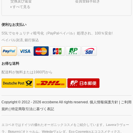
交換及び返金
会員登録手続き
›
すべて見る
便利なお支払い
SSLでセキュリティ暗号化（PayPalペイパル）処理され、100％安全!
ペイパル決済, 銀行振込
お得な送料
配送料が無料または1980円から
Copyright © 2012 - 2026 eccobene All rights reserved.
個人情報保護方針
|
ご利用
規約
|
特定商取引法に基づく表記
エコベネではドイツの優れたオーガニックコスメをご紹介しています。Laveraラヴェー
ラ、Bioturmビオトゥルム、Weledaヴェレダ、Eco Cosmeticsエココスメティクス、