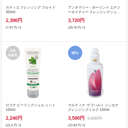
カティエ クレンジング フルイド
アンネマリー・ボーリンド エナジ
300ml
ーネイチャー クレンジングジェル
125ml
2,390
円
3,720
円
(7.97 円 / l)
(29.76 円 / l)
日本
38%
未発売
ロゴナ ピーリングジェル ミント
マルティナ･ゲブハルト ジンセナ
100ml
クレンジングミルク 150ml
2,240
円
3,590
円
5,830円
(22.4 円 / l)
(23.93 円 / l)