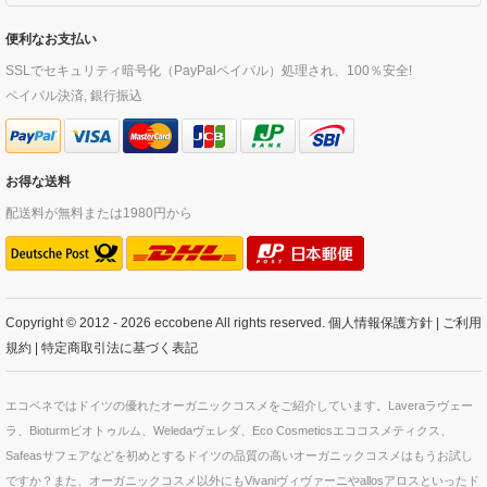
便利なお支払い
SSLでセキュリティ暗号化（PayPalペイパル）処理され、100％安全!
ペイパル決済, 銀行振込
お得な送料
配送料が無料または1980円から
Copyright © 2012 - 2026 eccobene All rights reserved.
個人情報保護方針
|
ご利用
規約
|
特定商取引法に基づく表記
エコベネではドイツの優れたオーガニックコスメをご紹介しています。Laveraラヴェー
ラ、Bioturmビオトゥルム、Weledaヴェレダ、Eco Cosmeticsエココスメティクス、
Safeasサフェアなどを初めとするドイツの品質の高いオーガニックコスメはもうお試し
ですか？また、オーガニックコスメ以外にもVivaniヴィヴァーニやallosアロスといったド