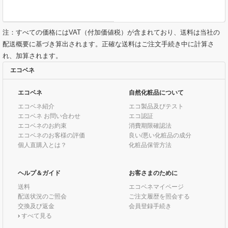
注：すべての価格にはVAT（付加価値税）が含まれており、送料は当社の
配送概要に基づき算出されます。正確な送料はご注文手続き中に計算さ
れ、加算されます。
エコベネ
エコベネ
自然化粧品について
エコベネ紹介
エコ製品及びテスト
エコベネ お問い合わせ
エコ認証
エコベネのお約束
消費期限確認法
エコベネのお客様の評価
良い/悪い化粧品の成分
個人直購入とは？
化粧品保管方法
ヘルプ＆ガイド
お客さまのために
送料
エコベネマイページ
配送状況のご照会
ご注文履歴を照会する
交換及び返金
会員登録手続き
›
すべて見る