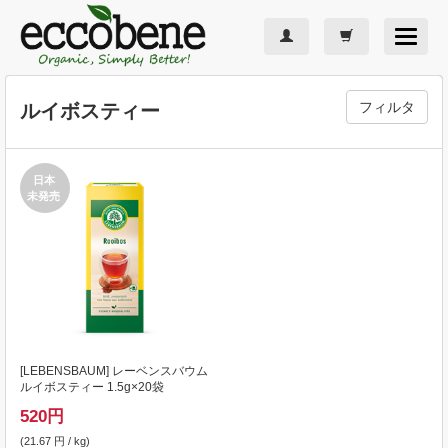
Toggle
navigat
フィルタ
ルイボスティー
日本
未発売
[
LEBENSBAUM
] レーベンスバウム
ルイボスティー 1.5g×20袋
520
円
(21.67 円 / kg)